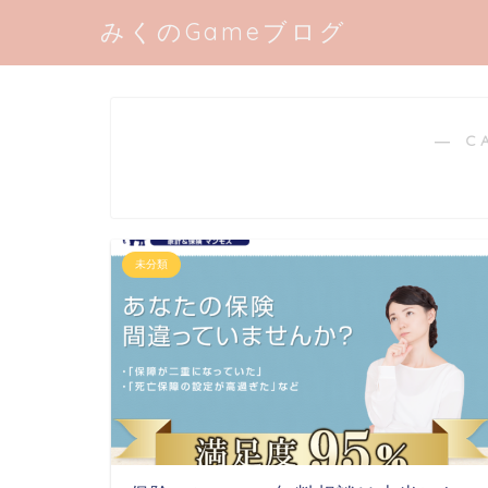
みくのGameブログ
― C
未分類