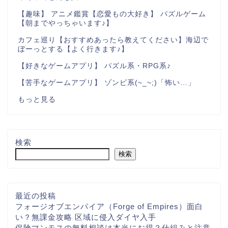
【趣味】 アニメ鑑賞【恋愛もの大好き】 パズルゲーム
【朝までやっちゃいます♪】
カフェ巡り【おすすめあったら教えてください】海辺で
ぼーっとする【よく行きます♪】
【好きなゲームアプリ】 パズル系・RPG系♪
【苦手なゲームアプリ】 ゾンビ系(~_~;)「怖い…」
もっと見る
検索
検索
最近の投稿
フォージオブエンパイア（Forge of Empires）面白
い？無課金攻略 区域に侵入ダイヤ入手
保険マンモスの無料相談は本当にお得？仕組みと注意