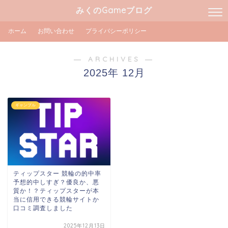
みくのGameブログ
ホーム
お問い合わせ
プライバシーポリシー
― ARCHIVES ―
2025年 12月
ギャンブル
ティップスター 競輪の的中率
予想的中しすぎ？優良か、悪
質か！？ティップスターが本
当に信用できる競輪サイトか
口コミ調査しました
2025年12月13日