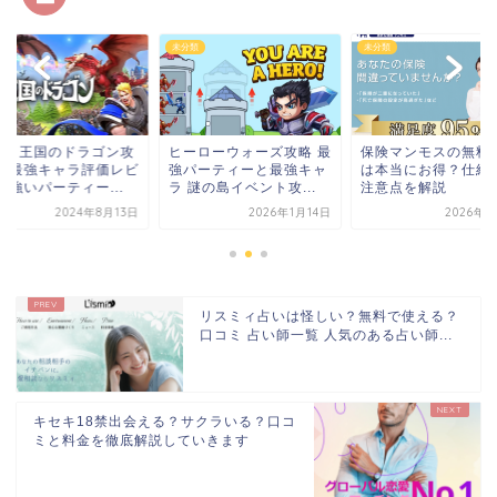
未分類
未分類
新！王国のドラゴン攻
ヒーローウォーズ攻略 最
保険マンモスの無料
法 最強キャラ評価レビ
強パーティーと最強キャ
は本当にお得？仕組
 強いパーティー...
ラ 謎の島イベント攻...
注意点を解説
2024年8月13日
2026年1月14日
2026年4
リスミィ占いは怪しい？無料で使える？
口コミ 占い師一覧 人気のある占い師...
キセキ18禁出会える？サクラいる？口コ
ミと料金を徹底解説していきます