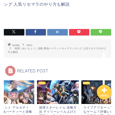
ング 人気リセマラのやり方も解説
ホーム
HOME
RPG
お問い合わせ
鳴潮（めいちょう）攻略 最強パーティーキャラランキング 人気リセマラのやり
方も解説
プライバシーポリシー
RELATED POST
RPG
RPG
MENU
リエント·アルカディ
崩壊スターレイル 攻略方
ライフアフターって
 最強パーティーと攻略
法 デイリーレベル上げと
なゲーム？評価レビ