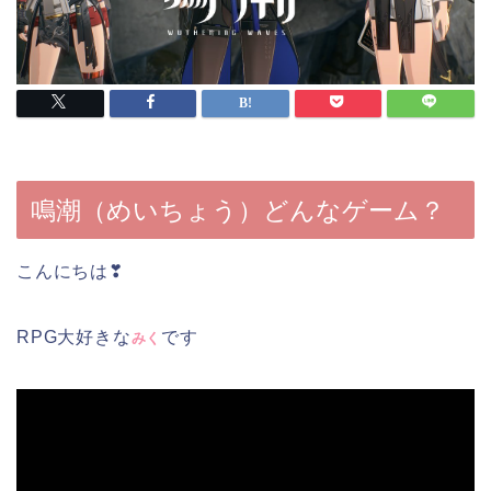
鳴潮（めいちょう）どんなゲーム？
こんにちは❣
RPG大好きな
です
みく