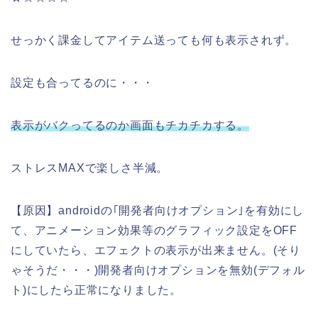
せっかく課金してアイテム送っても何も表示されず。
設定も合ってるのに・・・
表示がバクってるのか画面もチカチカする。
ストレスMAXで楽しさ半減。
【原因】androidの｢開発者向けオプション｣を有効にし
て、アニメーション効果等のグラフィック設定をOFF
にしていたら、エフェクトの表示が出来ません。(そり
ゃそうだ・・・)開発者向けオプションを無効(デフォル
ト)にしたら正常になりました。