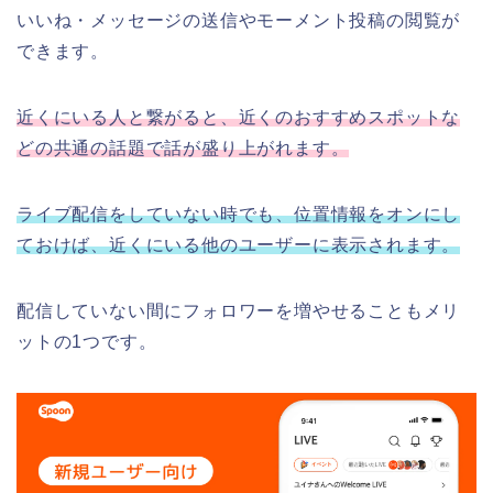
いいね・メッセージの送信やモーメント投稿の閲覧が
できます。
近くにいる人と繋がると、近くのおすすめスポットな
どの共通の話題で話が盛り上がれます。
ライブ配信をしていない時でも、位置情報をオンにし
ておけば、近くにいる他のユーザーに表示されます。
配信していない間にフォロワーを増やせることもメリ
ットの1つです。