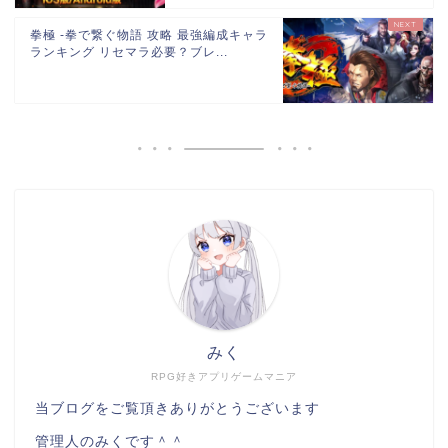
拳極 -拳で繋ぐ物語 攻略 最強編成キャラ
ランキング リセマラ必要？ブレ...
みく
RPG好きアプリゲームマニア
当ブログをご覧頂きありがとうございます
管理人のみくです＾＾