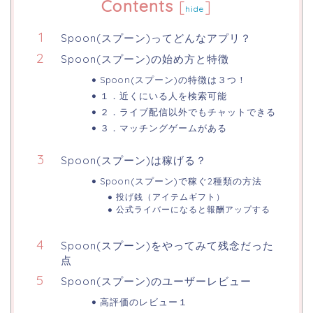
Contents
[
]
hide
Spoon(スプーン)ってどんなアプリ？
Spoon(スプーン)の始め方と特徴
Spoon(スプーン)の特徴は３つ！
１．近くにいる人を検索可能
２．ライブ配信以外でもチャットできる
３．マッチングゲームがある
Spoon(スプーン)は稼げる？
Spoon(スプーン)で稼ぐ2種類の方法
投げ銭（アイテムギフト）
公式ライバーになると報酬アップする
Spoon(スプーン)をやってみて残念だった
点
Spoon(スプーン)のユーザーレビュー
高評価のレビュー１