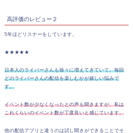
高評価のレビュー２
5年ほどリスナーをしています。
★★★★★
日本人のライバーさんも徐々に増えてきていて、毎回
どのライバーさんの配信を楽しむかが嬉しい悩みで
す。
イベント数が少なくなったとの声も聞きますが、私は
これくらいのイベント数が丁度良いと感じています。
他の配信アプリと違うのは試し聞きができることでそ