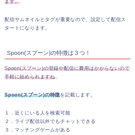
ます。
配信サムネイルとタグが重要なので、設定して配信ス
タートになります。
Spoon(スプーン)の特徴は３つ！
Spoon(スプーン)の登録や配信に費用はかからないので
手軽に始められますね
。
Spoon(スプーン)の特徴
を記載します。
１．近くにいる人を検索可能
２．ライブ配信以外でもチャットできる
３．マッチングゲームがある