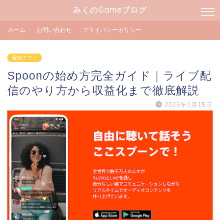
みくのGameブログ
ホーム
お問い合わせ
プライバシーポリシー
配信アプリ
Spoonの始め方完全ガイド｜ライブ配
信のやり方から収益化まで徹底解説
2025年1月15日