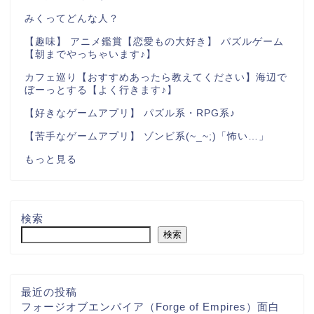
みくってどんな人？
【趣味】 アニメ鑑賞【恋愛もの大好き】 パズルゲーム
【朝までやっちゃいます♪】
カフェ巡り【おすすめあったら教えてください】海辺で
ぼーっとする【よく行きます♪】
【好きなゲームアプリ】 パズル系・RPG系♪
【苦手なゲームアプリ】 ゾンビ系(~_~;)「怖い…」
もっと見る
検索
検索
最近の投稿
フォージオブエンパイア（Forge of Empires）面白