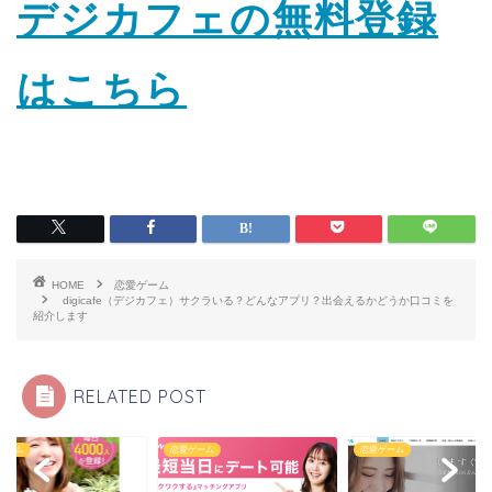
デジカフェの無料登録
はこちら
HOME
恋愛ゲーム
digicafe（デジカフェ）サクラいる？どんなアプリ？出会えるかどうか口コミを
紹介します
RELATED POST
ゲーム
恋愛ゲーム
恋愛ゲーム