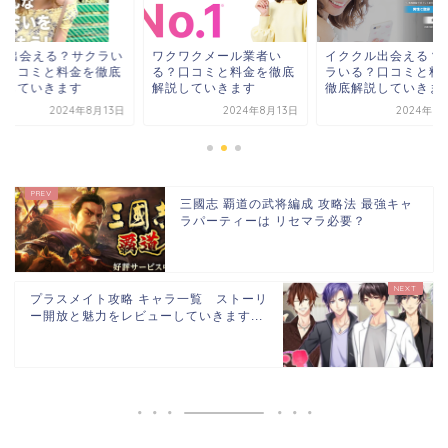
クワクメール業者い
イククル出会える？サク
YYC出会える？サク
？口コミと料金を徹底
ラいる？口コミと料金を
る？口コミと料金を
説していきます
徹底解説していきます
解説していきます
2024年8月13日
2024年8月13日
2024年8
三國志 覇道の武将編成 攻略法 最強キャ
ラパーティーは リセマラ必要？
プラスメイト攻略 キャラ一覧 ストーリ
ー開放と魅力をレビューしていきます...